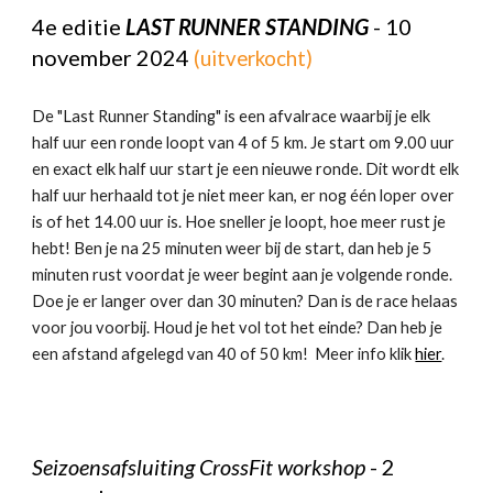
4
e editie
LAST RUNNER STANDING
- 1
0
november 2024
(uitverkocht)
De "Last Runner Standing" is een afvalrace waarbij je elk
half uur een ronde loopt van 4 of 5 km. Je start om 9.00 uur
en exact elk half uur start je een nieuwe ronde. Dit wordt elk
half uur herhaald tot je niet meer kan, er nog één loper over
is of het 14.00 uur is. Hoe sneller je loopt, hoe meer rust je
hebt! Ben je na 25 minuten weer bij de start, dan heb je 5
minuten rust voordat je weer begint aan je volgende ronde.
Doe je er langer over dan 30 minuten? Dan is de race helaas
voor jou voorbij. Houd je het vol tot het einde? Dan heb je
een afstand afgelegd van 40 of 50 km! Meer info klik
hier
.
Seizoensafsluiting CrossFit workshop
-
2